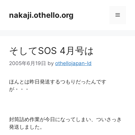
コ
ン
nakaji.othello.org
メ
テ
ン
ニ
ツ
へ
そしてSOS 4月号は
ス
ュ
キ
2005年6月19日
by
othellojapan-ld
ッ
ー
プ
ほんとは昨日発送するつもりだったんです
が・・・
封筒詰め作業が今日になってしまい、ついさっき
発送しました。