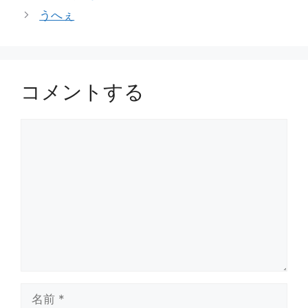
ゴ
うへぇ
リ
ー
コメントする
コ
メ
ン
ト
名
前