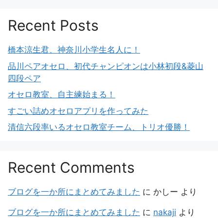
Recent Posts
橋本涼生君、神奈川小学生名人に！
品川ペアオセロ、初代チャンピオンは小林初段&菱山
四段ペア
オセロ教室、自主練始まる！
すごい詰めオセロアプリを作ってみた
清信六段率いるオセロ教室チーム、トリオ優勝！
Recent Comments
ブログを一か所にまとめてみました
に
かしー
より
ブログを一か所にまとめてみました
に
nakaji
より